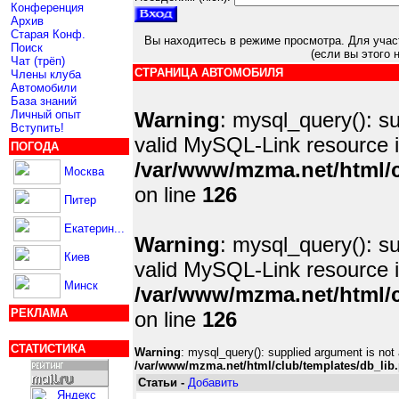
Конференция
Архив
Старая Конф.
Вы находитесь в режиме просмотра. Для учас
Поиск
(если вы этого 
Чат (трёп)
СТРАНИЦА АВТОМОБИЛЯ
Члены клуба
Автомобили
База знаний
Личный опыт
Warning
: mysql_query(): s
Вступить!
valid MySQL-Link resource 
ПОГОДА
/var/www/mzma.net/html/c
Москва
on line
126
Питер
Екатерин...
Warning
: mysql_query(): s
Киев
valid MySQL-Link resource 
Минск
/var/www/mzma.net/html/c
РЕКЛАМА
on line
126
СТАТИСТИКА
Warning
: mysql_query(): supplied argument is not
/var/www/mzma.net/html/club/templates/db_lib
Статьи -
Добавить