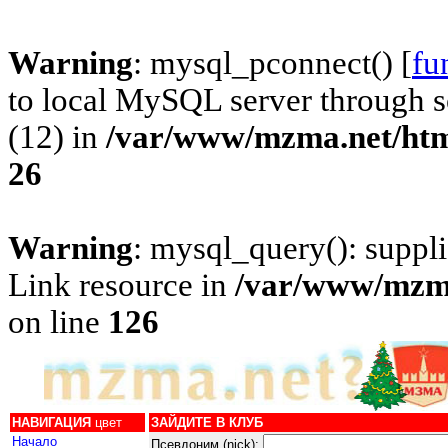
Warning
: mysql_pconnect() [
fu
to local MySQL server through s
(12) in
/var/www/mzma.net/html
26
Warning
: mysql_query(): suppl
Link resource in
/var/www/mzma
on line
126
НАВИГАЦИЯ
цвет
ЗАЙДИТЕ В КЛУБ
Начало
Псевдоним (nick):