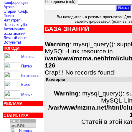
Псевдоним (nick):
Конференция
Архив
Старая Конф.
Поиск
Вы находитесь в режиме просмотра. Для 
Чат (трёп)
зарегистрироваться (если вы эт
Члены клуба
БАЗА ЗНАНИЙ
Автомобили
База знаний
Личный опыт
Вступить!
Warning
: mysql_query(): suppl
ПОГОДА
MySQL-Link resource in
Москва
/var/www/mzma.net/html/club
126
Питер
Crap!!! No records found!
Екатерин...
Категории
Киев
Warning
: mysql_query(): su
Минск
MySQL-Link
РЕКЛАМА
/var/www/mzma.net/html/clu
СТАТИСТИКА
Статей в этой ка