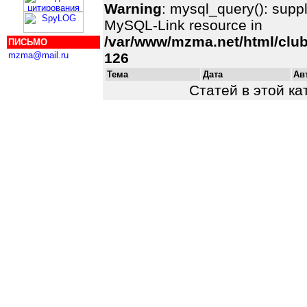
Warning
: mysql_query(): suppl
MySQL-Link resource in
/var/www/mzma.net/html/club
ПИСЬМО
mzma@mail.ru
126
Тема
Дата
Ав
Статей в этой ка