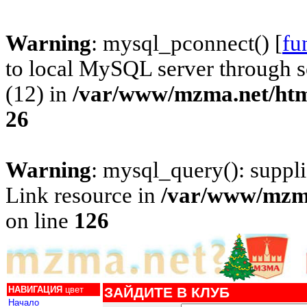
Warning
: mysql_pconnect() [
fu
to local MySQL server through s
(12) in
/var/www/mzma.net/html
26
Warning
: mysql_query(): suppl
Link resource in
/var/www/mzma
on line
126
НАВИГАЦИЯ
цвет
ЗАЙДИТЕ В КЛУБ
Начало